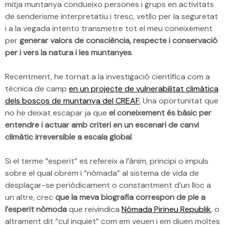
mitja muntanya condueixo persones i grups en activitats
de senderisme interpretatiu i tresc, vetllo per la seguretat
i a la vegada intento transmetre tot el meu coneixement
per
generar valors de consciència, respecte i conservació
per i vers la natura i les muntanyes
.
Recentment, he tornat a la investigació científica com a
tècnica de camp
en un projecte de vulnerabilitat climàtica
dels boscos de muntanya del CREAF
.
Una oportunitat que
no he deixat escapar ja que
el coneixement és bàsic per
entendre i actuar amb criteri en un escenari de canvi
climàtic irreversible a escala global
.
Si el terme “esperit” es refereix a l’ànim, principi o impuls
sobre el qual obrem i “nòmada” al sistema de vida de
desplaçar-se periòdicament o constantment d’un lloc a
un altre, crec
que la meva biografia correspon de ple a
l’esperit nòmoda
que reivindica
Nòmada Pirineu Republik
, o
altrament dit “cul inquiet” com em veuen i em diuen moltes