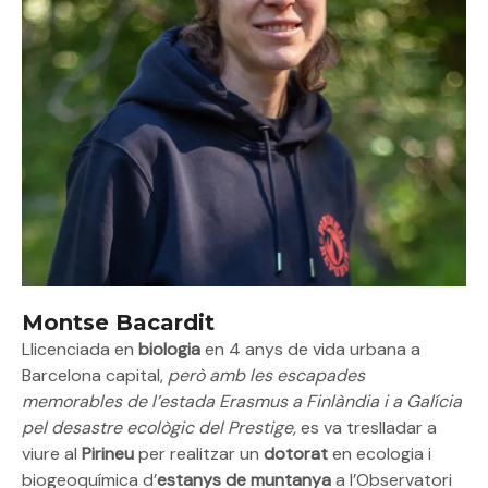
Montse Bacardit
Llicenciada en
biologia
en 4 anys de vida urbana a
Barcelona capital,
però amb les escapades
memorables de l’estada Erasmus a Finlàndia i a Galícia
pel desastre ecològic del Prestige,
es va treslladar a
viure al
Pirineu
per realitzar un
dotorat
en ecologia i
biogeoquímica d’
estanys de muntanya
a l’Observatori