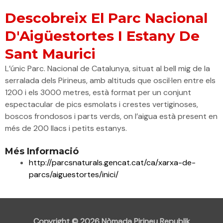
Descobreix El Parc Nacional
D'Aigüestortes I Estany De
Sant Maurici
L’únic Parc. Nacional de Catalunya, situat al bell mig de la
serralada dels Pirineus, amb altituds que oscil·len entre els
1200 i els 3000 metres, està format per un conjunt
espectacular de pics esmolats i crestes vertiginoses,
boscos frondosos i parts verds, on l’aigua està present en
més de 200 llacs i petits estanys.
Més Informació
http://parcsnaturals.gencat.cat/ca/xarxa-de-
parcs/aiguestortes/inici/
Copyright © 2026
Nòmada Pirineu Republik