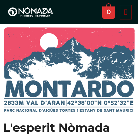
Vés
ME
al
0
PRI
contingut
L'esperit Nòmada