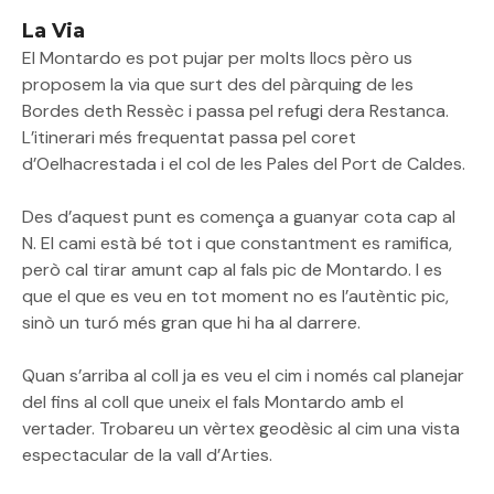
La Via
El Montardo es pot pujar per molts llocs pèro us
proposem la via que surt des del pàrquing de les
Bordes deth Ressèc i passa pel refugi dera Restanca.
L’itinerari més frequentat passa pel coret
d’Oelhacrestada i el col de les Pales del Port de Caldes.
Des d’aquest punt es comença a guanyar cota cap al
N. El cami està bé tot i que constantment es ramifica,
però cal tirar amunt cap al fals pic de Montardo. I es
que el que es veu en tot moment no es l’autèntic pic,
sinò un turó més gran que hi ha al darrere.
Quan s’arriba al coll ja es veu el cim i només cal planejar
del fins al coll que uneix el fals Montardo amb el
vertader. Trobareu un vèrtex geodèsic al cim una vista
espectacular de la vall d’Arties.