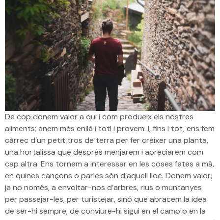
De cop donem valor a qui i com produeix els nostres
aliments; anem més enllà i tot! i provem. I, fins i tot, ens fem
càrrec d’un petit tros de terra per fer créixer una planta,
una hortalissa que després menjarem i apreciarem com
cap altra. Ens tornem a interessar en les coses fetes a mà,
en quines cançons o parles són d’aquell lloc. Donem valor,
ja no només, a envoltar-nos d’arbres, rius o muntanyes
per passejar-les, per turistejar, sinó que abracem la idea
de ser-hi sempre, de conviure-hi sigui en el camp o en la