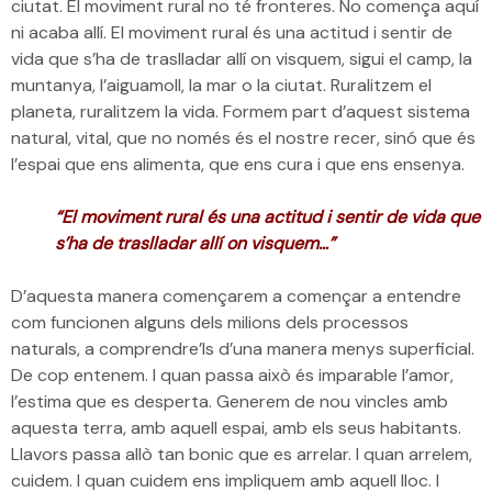
ciutat. El moviment rural no té fronteres. No comença aquí
ni acaba allí. El moviment rural és una actitud i sentir de
vida que s’ha de traslladar allí on visquem, sigui el camp, la
muntanya, l’aiguamoll, la mar o la ciutat. Ruralitzem el
planeta, ruralitzem la vida. Formem part d’aquest sistema
natural, vital, que no només és el nostre recer, sinó que és
l’espai que ens alimenta, que ens cura i que ens ensenya.
“El moviment rural és una actitud i sentir de vida que
s’ha de traslladar allí on visquem…”
D’aquesta manera començarem a començar a entendre
com funcionen alguns dels milions dels processos
naturals, a comprendre’ls d’una manera menys superficial.
De cop entenem. I quan passa això és imparable l’amor,
l’estima que es desperta. Generem de nou vincles amb
aquesta terra, amb aquell espai, amb els seus habitants.
Llavors passa allò tan bonic que es arrelar. I quan arrelem,
cuidem. I quan cuidem ens impliquem amb aquell lloc. I