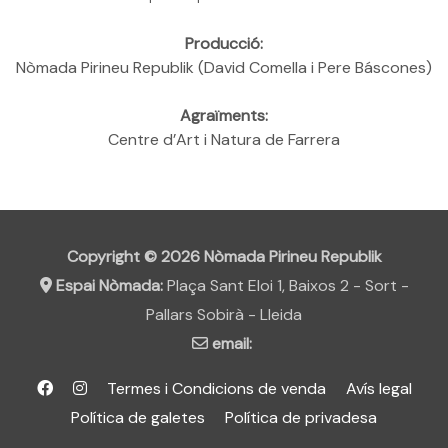
Producció:
Nòmada Pirineu Republik (David Comella i Pere Báscones)
Agraïments:
Centre d’Art i Natura de Farrera
https://farreracan.cat
Copyright © 2026
Nòmada Pirineu Republik
Espai Nòmada:
Plaça Sant Eloi 1, Baixos 2 - Sort -
Pallars Sobirà - Lleida
email:
Termes i Condicions de venda
Avís legal
Política de galetes
Política de privadesa