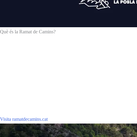
Què és la Ramat de Camins?
És una ruta inspirada en el viatge a peu que l’any 1956 van fer els esc
La ruta Ramat de Camins salta de poble en poble per les comarques piri
La poden fer senderistes, famílies, runners, ecoturistes, escoles, jubil
Visita ramatdecamins.cat