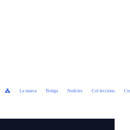
La marca
Botiga
Notícies
Col·leccions
Cu