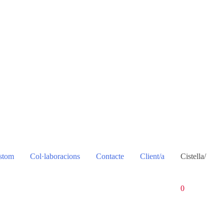
stom
Col·laboracions
Contacte
Client/a
Cistella/
0