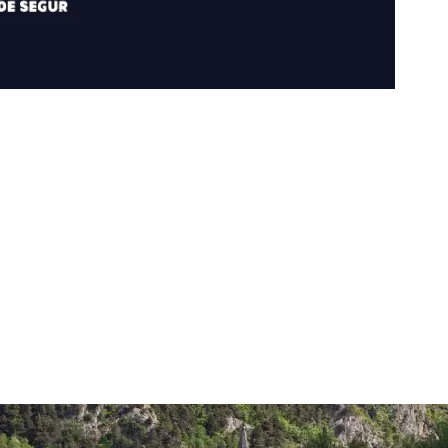
riptors Camilo José Cela i Josep Maria Espinàs pel Pirineu.
nenques dels Pallars, la Val d’Aran i l’Alta Ribagorça.
ats… Tothom trobarà la seva manera de conèixer els meravellosos paisatges
PER MÉS INFORMACIÓ: