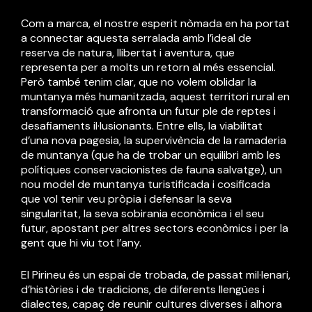
Com a marca, el nostre esperit nòmada en ha portat
a connectar aquesta serralada amb l’ideal de
reserva de natura, llibertat i aventura, que
representa per a molts un retorn al més essencial.
Però també tenim clar, que no volem oblidar la
muntanya més humanitzada, aquest territori rural en
transformació que afronta un futur ple de reptes i
desafiaments il·lusionants. Entre ells, la viabilitat
d’una nova pagesia, la supervivència de la ramaderia
de muntanya (que ha de trobar un equilibri amb les
polítiques conservacionistes de fauna salvatge), un
nou model de muntanya turistificada i cosificada
que vol tenir veu pròpia i defensar la seva
singularitat, la seva sobirania econòmica i el seu
futur, apostant per altres sectors econòmics i per la
gent que hi viu tot l’any.
El Pirineu és un espai de trobada, de passat mil·lenari,
d’històries i de tradicions, de diferents llengües i
dialectes, capaç de reunir cultures diverses i alhora