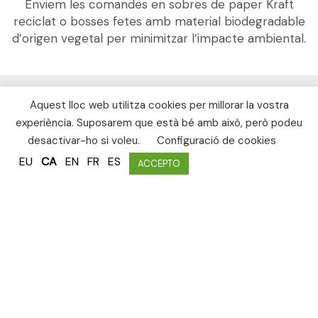
Enviem les comandes en sobres de paper Kraft
reciclat o bosses fetes amb material biodegradable
d’origen vegetal per minimitzar l’impacte ambiental.
Aquest lloc web utilitza cookies per millorar la vostra
Comunitat Nōmada
experiència. Suposarem que està bé amb això, però podeu
desactivar-ho si voleu.
Configuració de cookies
EU
CA
EN
FR
ES
ACCEPTO