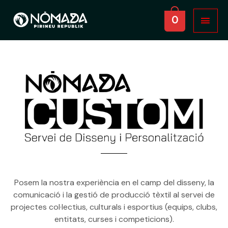
Vés
ME
al
0
PRI
contingut
Posem la nostra experiència en el camp del disseny, la
comunicació i la gestió de producció tèxtil al servei de
projectes col·lectius, culturals i esportius (equips, clubs,
entitats, curses i competicions).