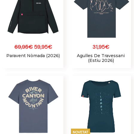
era:
és:
69,95€.
59,95€.
69,95
€
59,95
€
31,95
€
Paravent Nòmada (2026)
Agulles De Travessani
(Estiu 2026)
NOVETAT