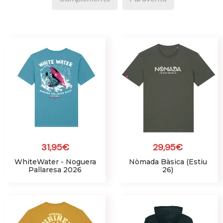
31,95
€
29,95
€
WhiteWater - Noguera
Nòmada Bàsica (Estiu
Pallaresa 2026
26)