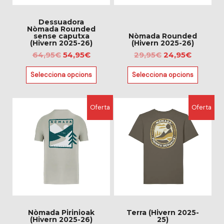
poden
poden
triar
triar
Dessuadora
Nòmada Rounded
a
a
sense caputxa
Nòmada Rounded
(Hivern 2025-26)
(Hivern 2025-26)
la
la
64,95
€
54,95
€
29,95
€
24,95
€
pàgina
pàgina
del
del
Selecciona opcions
Selecciona opcions
producte
producte
El
El
El
El
Aquest
Aquest
Oferta
Oferta
preu
preu
preu
preu
producte
producte
original
actual
original
actual
té
té
era:
és:
era:
és:
diverses
diverses
31,95€.
24,95€.
33,95€.
26,95€.
variants.
variants.
Les
Les
opcions
opcions
es
es
poden
poden
triar
triar
Nòmada Pirinioak
Terra (Hivern 2025-
(Hivern 2025-26)
25)
a
a