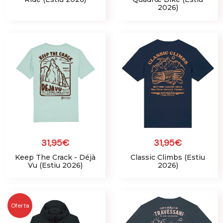
2026)
31,95
€
31,95
€
Keep The Crack - Déjà
Classic Climbs (Estiu
Vu (Estiu 2026)
2026)
El
El
preu
preu
Oferta
original
actual