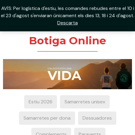
Vés
ME
AVÏS: Per logística d'estiu, les comandes rebudes entre el 10 i
al
0
el 23 d'agost s'enviaran únicament els dies 13, 18 i 24 d'agost.
PRI
contingut
Descarta
Botiga Online
Estiu 2026
Samarretes unisex
Samarretes per dona
Dessuadores
Complements
Paravents