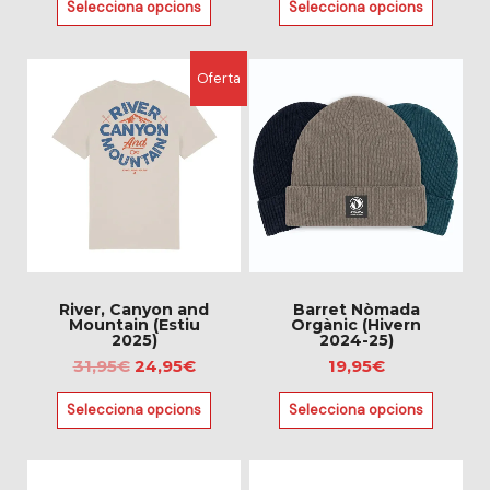
Selecciona opcions
Selecciona opcions
del
del
producte
producte
El
El
Aquest
Aquest
Oferta
preu
preu
producte
producte
original
actual
té
té
era:
és:
diverses
diverses
31,95€.
24,95€.
variants.
variants.
Les
Les
opcions
opcions
es
es
poden
poden
triar
triar
River, Canyon and
Barret Nòmada
Mountain (Estiu
Orgànic (Hivern
a
a
2025)
2024-25)
la
la
31,95
€
24,95
€
19,95
€
pàgina
pàgina
Selecciona opcions
Selecciona opcions
del
del
producte
producte
Aquest
Aquest