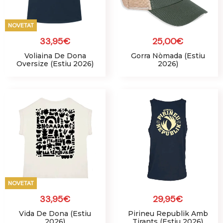
NOVETAT
33,95
€
25,00
€
Voliaina De Dona
Gorra Nòmada (Estiu
Oversize (Estiu 2026)
2026)
NOVETAT
33,95
€
29,95
€
Vida De Dona (Estiu
Pirineu Republik Amb
2026)
Tirants (Estiu 2026)