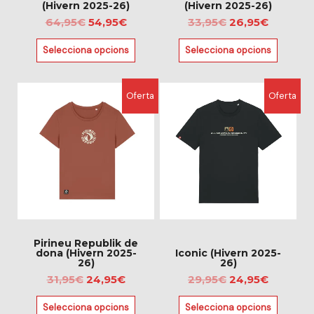
a
a
(Hivern 2025-26)
(Hivern 2025-26)
la
la
64,95
€
54,95
€
33,95
€
26,95
€
pàgina
pàgina
Selecciona opcions
Selecciona opcions
del
del
producte
producte
El
El
El
El
Aquest
Aquest
Oferta
Oferta
preu
preu
preu
preu
producte
producte
original
actual
original
actual
té
té
era:
és:
era:
és:
diverses
diverses
31,95€.
24,95€.
29,95€.
24,95€.
variants.
variants.
Les
Les
opcions
opcions
es
es
poden
poden
triar
triar
Pirineu Republik de
dona (Hivern 2025-
Iconic (Hivern 2025-
a
a
26)
26)
la
la
31,95
€
24,95
€
29,95
€
24,95
€
pàgina
pàgina
Selecciona opcions
Selecciona opcions
del
del