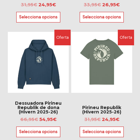
31,95
€
24,95
€
33,95
€
26,95
€
la
la
pàgina
pàgina
Selecciona opcions
Selecciona opcions
del
del
producte
producte
El
El
El
El
Aquest
Aquest
Oferta
Oferta
preu
preu
preu
preu
producte
producte
original
actual
original
actual
té
té
era:
és:
era:
és:
diverses
diverses
66,95€.
54,95€.
31,95€.
24,95€.
variants.
variants.
Les
Les
opcions
opcions
es
es
poden
poden
triar
triar
Dessuadora Pirineu
Republik de dona
Pirineu Republik
a
a
(Hivern 2025-26)
(Hivern 2025-26)
la
la
66,95
€
54,95
€
31,95
€
24,95
€
pàgina
pàgina
Selecciona opcions
Selecciona opcions
del
del