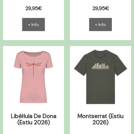
29,95€
29,95€
+ Info
+ Info
Libèl·lula De Dona
Montserrat (Estiu
(Estiu 2026)
2026)