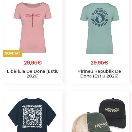
NOVETAT
29,95
€
29,95
€
Libèl·lula De Dona (Estiu
Pirineu Republik De
2026)
Dona (Estiu 2026)