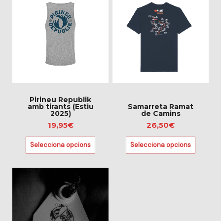
producte
producte
té
té
diverses
diverses
variants.
variants.
Les
Les
opcions
opcions
es
es
poden
poden
triar
triar
Pirineu Republik
amb tirants (Estiu
Samarreta Ramat
a
a
2025)
de Camins
la
la
19,95
€
26,50
€
pàgina
pàgina
Selecciona opcions
Selecciona opcions
del
del
producte
producte