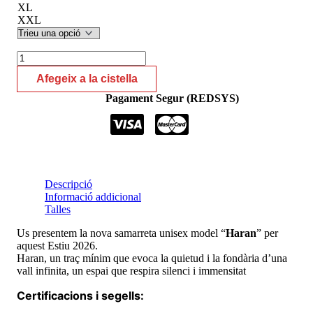
XL
XXL
quantitat
de
Afegeix a la cistella
Haran
(Estiu
Pagament Segur (REDSYS)
2026)
Descripció
Informació addicional
Talles
Us presentem la nova samarreta unisex model “
Haran
” per
aquest Estiu 2026.
Haran, un traç mínim que evoca la quietud i la fondària d’una
vall infinita, un espai que respira silenci i immensitat
Certificacions i segells: