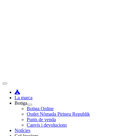
Vés
al
contingut
Menú
principal
La marca
Botiga
Botiga Online
Outlet Nòmada Pirineu Republik
Punts de venda
Canvis i devolucions
Notícies
Col·leccions