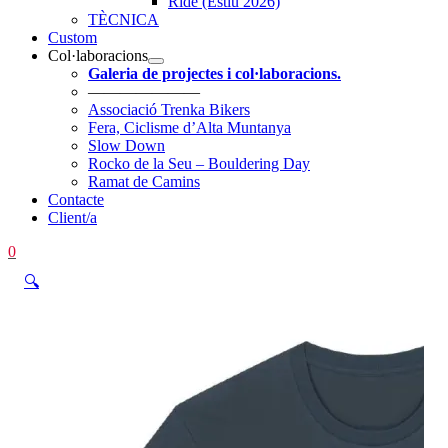
Ride (Estiu 2026)
TÈCNICA
Custom
Col·laboracions
Galeria de projectes i col·laboracions.
———————
Associació Trenka Bikers
Fera, Ciclisme d’Alta Muntanya
Slow Down
Rocko de la Seu – Bouldering Day
Ramat de Camins
Contacte
Client/a
0
🔍