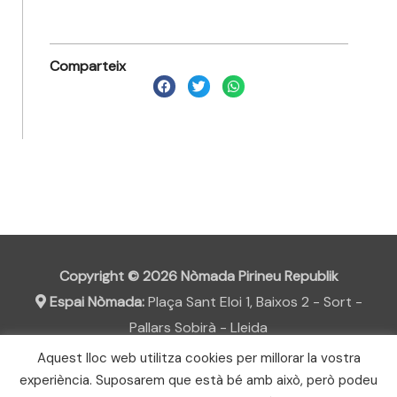
Comparteix
Copyright © 2026
Nòmada Pirineu Republik
Espai Nòmada:
Plaça Sant Eloi 1, Baixos 2 - Sort -
Pallars Sobirà - Lleida
email:
Aquest lloc web utilitza cookies per millorar la vostra
experiència. Suposarem que està bé amb això, però podeu
Termes i Condicions de venda
Avís legal