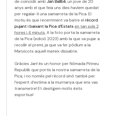
de coincidir amb
Jan Ballbé
, un jove de 20
anys amb el que feia uns dies havíem quedat
per regalar-li una samarreta de la Pica. El
motiu és que recentment va batre el
rècord
pujant i baixant la Pica d’Estats
en tan sols 2
hores i 4 minuts.
A la foto porta la samarreta
de la Pica (edició 2023) amb la que va pujar a
recollir el premi, ja que va fer pòdium a la
Matxicots aquell mateix dissabte.
Gràcies Jan! és un honor per Nòmada Pirineu
Republik que portis la nostra samarreta de la
Pica, i no només pel rècord sinò també per
l’esperit d’estima a la muntanya que ens vas
transmetre! Et desitgem molts èxits
esportius!