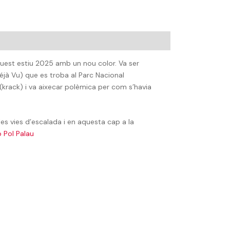
uest estiu 2025 amb un nou color. Va ser
éjà Vu) que es troba al Parc Nacional
(krack) i va aixecar polèmica per com s’havia
 les vies d’escalada i en aquesta cap a la
 Pol Palau