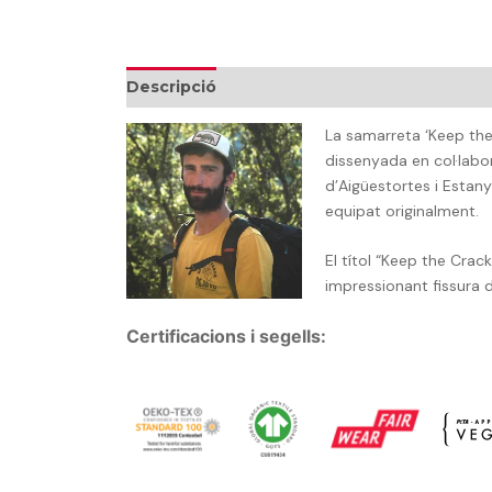
Descripció
Informació addicional
Talles
La samarreta ‘Keep the
dissenyada en col·labor
d’Aigüestortes i Estany
equipat originalment.
El títol “Keep the Crac
impressionant fissura 
Certificacions i segells: