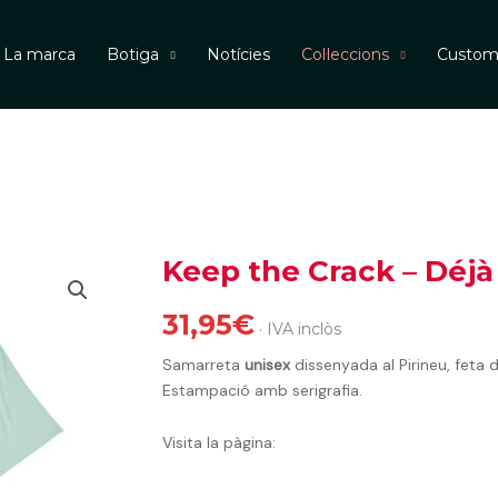
La marca
Botiga
Notícies
Col·leccions
Custo
Keep the Crack – Déjà
quantitat
de
Keep
31,95
€
· IVA inclòs
the
Samarreta
unisex
dissenyada al Pirineu, feta 
Crack
Estampació amb serigrafia.
-
Déjà
Visita la pàgina:
Vu
(Estiu
2026)