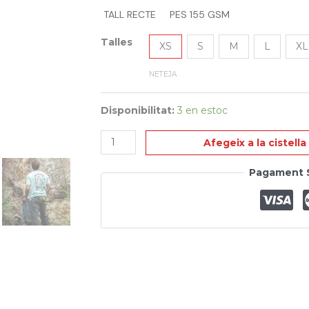
TALL RECTE
PES 155 GSM
Talles
XS
S
M
L
XL
NETEJA
Disponibilitat:
3 en estoc
Afegeix a la cistella
Pagament 