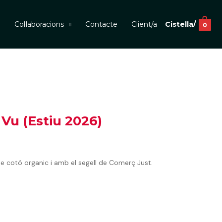
m
Col·laboracions
Contacte
Client/a
Cistella/
0
 Vu (Estiu 2026)
de cotó organic i amb el segell de Comerç Just.