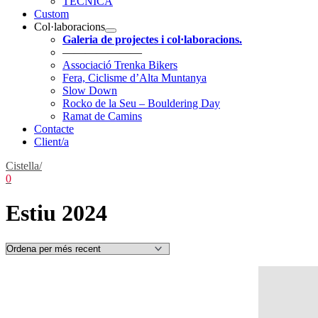
TÈCNICA
Custom
Col·laboracions
Galeria de projectes i col·laboracions.
———————
Associació Trenka Bikers
Fera, Ciclisme d’Alta Muntanya
Slow Down
Rocko de la Seu – Bouldering Day
Ramat de Camins
Contacte
Client/a
Cistella/
0
Estiu 2024