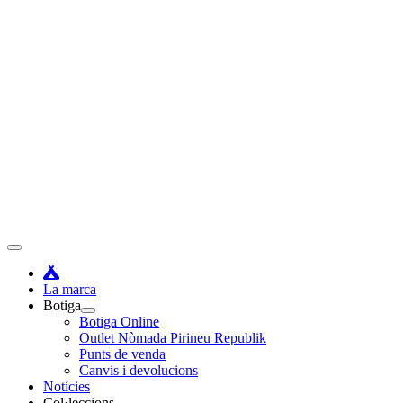
Vés
al
contingut
Menú
principal
La marca
Botiga
Botiga Online
Outlet Nòmada Pirineu Republik
Punts de venda
Canvis i devolucions
Notícies
Col·leccions