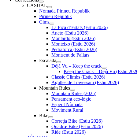
CASUAL
Nòmada Pirineu Republik
Pirineu Republik
Cims
La Pica d’Estats (Estiu 2026)
Aneto (Estiu 2026)
Montardo (Estiu 2026)
Monteixo (Estiu 2026)
Pedraforca (Estiu 2026)
Montsent de Pallars
Escalada
Déjà Vu – Keep the crack
Keep the Crack – Déjà Vu (Estiu 202
Classic Climbs (Estiu 2026)
Agulles de Travessani (Estiu 2026)
Mountain Rules
Mountain Rules (2025)
Pensament eco-lògic
Esperit Nòmada
Moviment Rural
Bike
Corretja Bike (Estiu 2026)
Quadrœ Bike (Estiu 2026)
Ride (Estiu 2026)