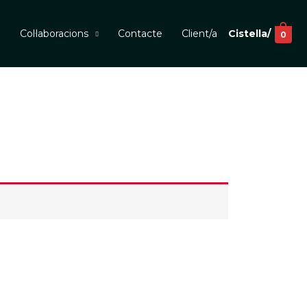
m
Col·laboracions
Contacte
Client/a
Cistella/
0