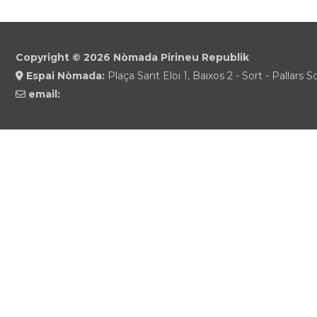
Copyright © 2026
Nòmada Pirineu Republik
Espai Nòmada:
Plaça Sant Eloi 1, Baixos 2 - Sort - Pallars So
email: