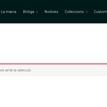
La marca
Botiga
Notícies
Col·leccions
Custo
ixi amb la selecció.