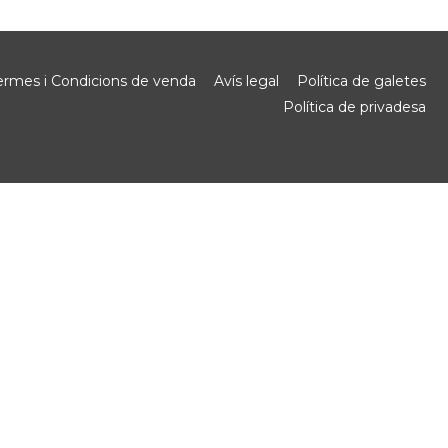
ermes i Condicions de venda
Avís legal
Política de galetes
Política de privadesa