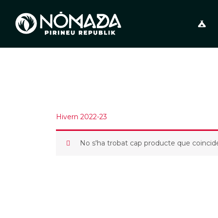
Vés
al
contingut
Hivern 2022-23
No s'ha trobat cap producte que coincide