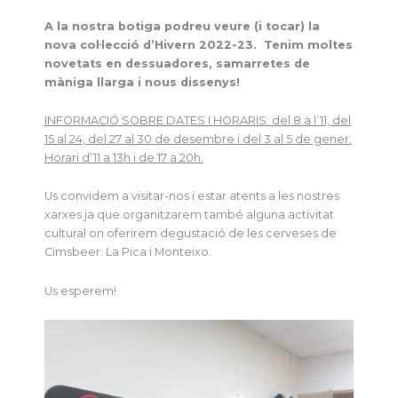
A la nostra botiga podreu veure (i tocar) la
nova col·lecció d’Hivern 2022-23. Tenim moltes
novetats en dessuadores, samarretes de
màniga llarga i nous dissenys!
INFORMACIÓ SOBRE DATES I HORARIS: del 8 a l’11, del
15 al 24, del 27 al 30 de desembre i del 3 al 5 de gener.
Horari d’11 a 13h i de 17 a 20h.
Us convidem a visitar-nos i estar atents a les nostres
xarxes ja que organitzarem també alguna activitat
cultural on oferirem degustació de les cerveses de
Cimsbeer: La Pica i Monteixo.
Us esperem!