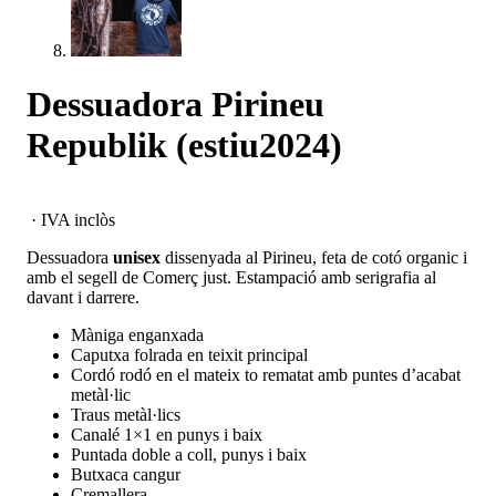
Dessuadora Pirineu
Republik (estiu2024)
· IVA inclòs
Dessuadora
unisex
dissenyada al Pirineu, feta de cotó organic i
amb el segell de Comerç just. Estampació amb serigrafia al
davant i darrere.
Màniga enganxada
Caputxa folrada en teixit principal
Cordó rodó en el mateix to rematat amb puntes d’acabat
metàl·lic
Traus metàl·lics
Canalé 1×1 en punys i baix
Puntada doble a coll, punys i baix
Butxaca cangur
Cremallera