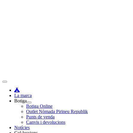
Vés
al
contingut
Menú
principal
La marca
Botiga
Botiga Online
Outlet Nòmada Pirineu Republik
Punts de venda
Canvis i devolucions
Notícies
Col·leccions