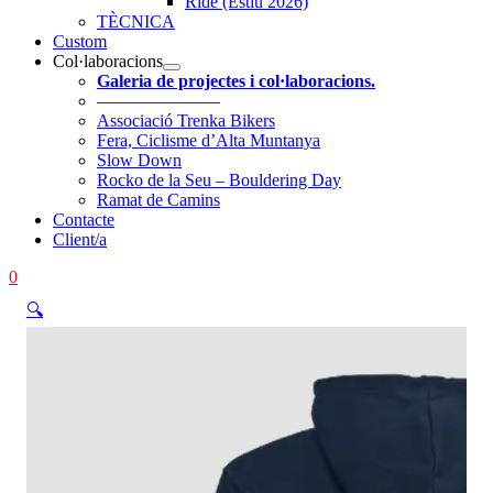
Ride (Estiu 2026)
TÈCNICA
Custom
Col·laboracions
Galeria de projectes i col·laboracions.
———————
Associació Trenka Bikers
Fera, Ciclisme d’Alta Muntanya
Slow Down
Rocko de la Seu – Bouldering Day
Ramat de Camins
Contacte
Client/a
0
🔍