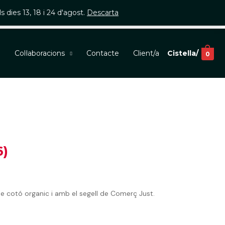
 dies 13, 18 i 24 d'agost.
Descarta
m
Col·laboracions
Contacte
Client/a
Cistella/
0
6)
de cotó organic i amb el segell de Comerç Just.