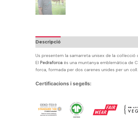
Descripció
Informació addicional
Talles
Us presentem la samarreta unisex de la col·lecció 
El
Pedraforca
és una muntanya emblemàtica de Cata
forca, formada per dos carenes unides per un coll.
Certificacions i segells: