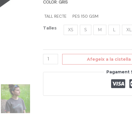
COLOR: GRIS
TALL RECTE
PES 150 GSM
Talles
XS
S
M
L
XL
Afegeix a la cistella
Pagament 