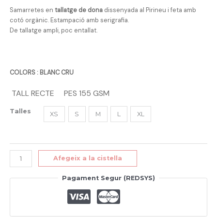
Samarretes en
tallatge de dona
dissenyada al Pirineu i feta amb
cotó orgànic. Estampació amb serigrafia.
De tallatge ampli, poc entallat.
COLORS : BLANC CRU
TALL RECTE
PES 155 GSM
Talles
XS
S
M
L
XL
Afegeix a la cistella
Pagament Segur (REDSYS)