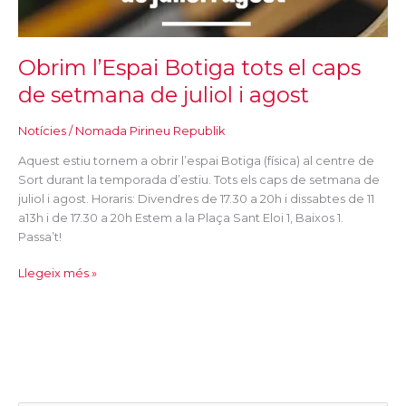
i
agost
Obrim l’Espai Botiga tots el caps
de setmana de juliol i agost
Notícies
/
Nomada Pirineu Republik
Aquest estiu tornem a obrir l’espai Botiga (física) al centre de
Sort durant la temporada d’estiu. Tots els caps de setmana de
juliol i agost. Horaris: Divendres de 17.30 a 20h i dissabtes de 11
a13h i de 17.30 a 20h Estem a la Plaça Sant Eloi 1, Baixos 1.
Passa’t!
Llegeix més »