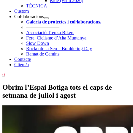
Ride (Estiu 2026)
TÈCNICA
Custom
Col·laboracions
Galeria de projectes i col·laboracions.
———————
Associació Trenka Bikers
Fera, Ciclisme d’Alta Muntanya
Slow Down
Rocko de la Seu – Bouldering Day
Ramat de Camins
Contacte
Client/a
0
Obrim l’Espai Botiga tots el caps de
setmana de juliol i agost