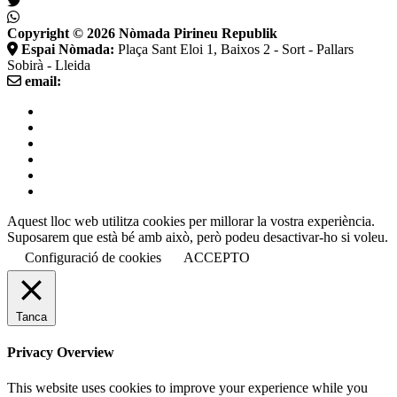
Copyright © 2026
Nòmada Pirineu Republik
Espai Nòmada:
Plaça Sant Eloi 1, Baixos 2 - Sort - Pallars
Sobirà - Lleida
email:
Termes i Condicions de venda
Avís legal
Política de galetes
Política de privadesa
Aquest lloc web utilitza cookies per millorar la vostra experiència.
Suposarem que està bé amb això, però podeu desactivar-ho si voleu.
Configuració de cookies
ACCEPTO
Tanca
Privacy Overview
This website uses cookies to improve your experience while you