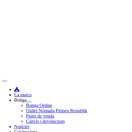
Vés
al
contingut
Menú
principal
La marca
Botiga
Botiga Online
Outlet Nòmada Pirineu Republik
Punts de venda
Canvis i devolucions
Notícies
Col·leccions