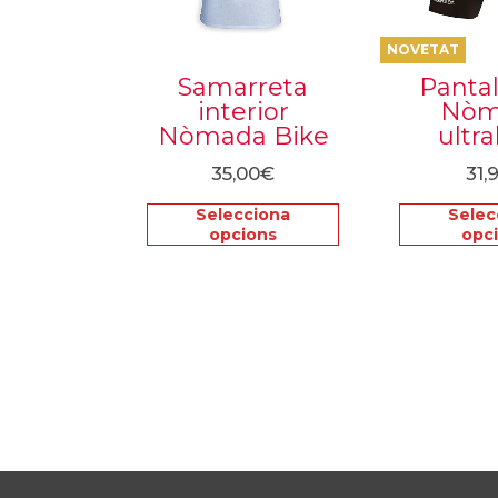
es
poden
NOVETAT
triar
Samarreta
Pantal
a
interior
Nòm
la
Nòmada Bike
ultra
pàgina
35,00
€
31,
del
producte
Selecciona
Selec
opcions
opc