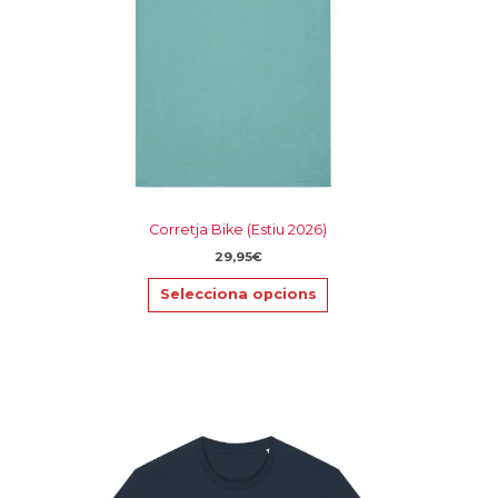
triar
a
la
pàgina
del
producte
Corretja Bike (Estiu 2026)
29,95
€
Selecciona opcions
Aquest
producte
té
diverses
variants.