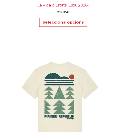
La Pica d’Estats (Estiu 2026)
29,95
€
Selecciona opcions
Aquest
producte
té
diverses
variants.
Les
opcions
es
poden
triar
a
la
pàgina
del