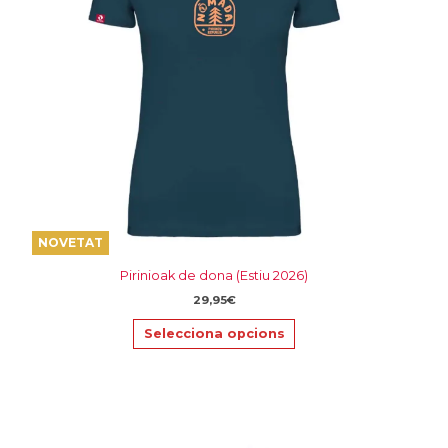
opcions
es
poden
triar
a
la
pàgina
del
producte
NOVETAT
Pirinioak de dona (Estiu 2026)
29,95
€
Selecciona opcions
Aquest
producte