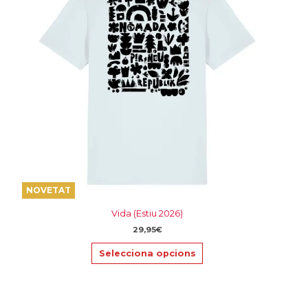
variants.
Les
opcions
es
poden
triar
a
la
pàgina
del
producte
NOVETAT
Vida (Estiu 2026)
29,95
€
Selecciona opcions