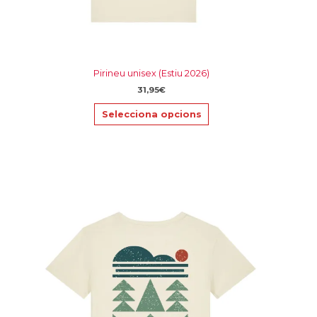
producte
Pirineu unisex (Estiu 2026)
31,95
€
Selecciona opcions
Aquest
producte
té
diverses
variants.
Les
opcions
es
poden
triar