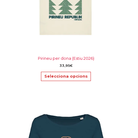
a
la
pàgina
del
producte
Pirineu per dona (Estiu 2026)
33,95
€
Selecciona opcions
Aquest
producte
té
diverses
variants.
Les