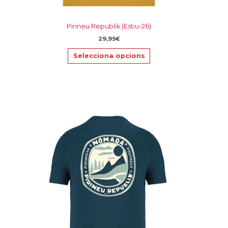
Pirineu Republik (Estiu-26)
29,95
€
Selecciona opcions
Aquest
producte
té
diverses
variants.
Les
opcions
es
poden
triar
a
la
pàgina