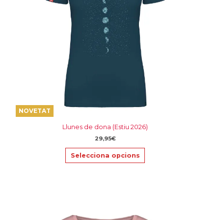
es
poden
triar
a
la
pàgina
del
producte
NOVETAT
Llunes de dona (Estiu 2026)
29,95
€
Selecciona opcions
Aquest
producte
té