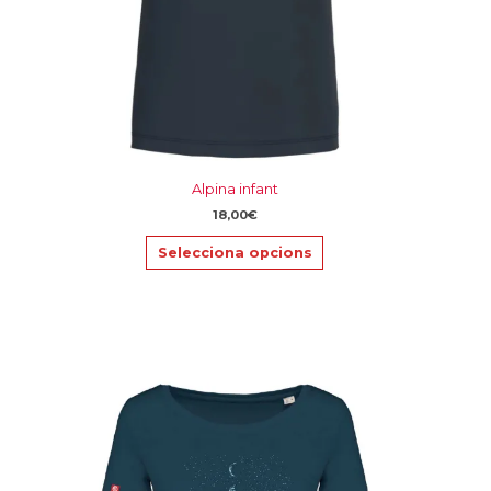
la
pàgina
del
producte
Alpina infant
18,00
€
Selecciona opcions
Aquest
producte
té
diverses
variants.
Les
opcions